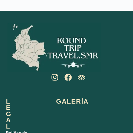
L
GALERÍA
E
G
A
L
Política de