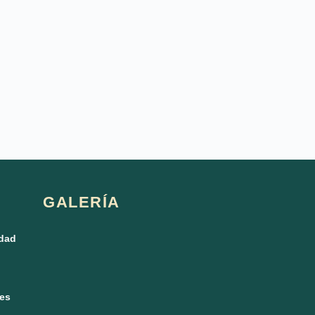
GALERÍA
idad
ies