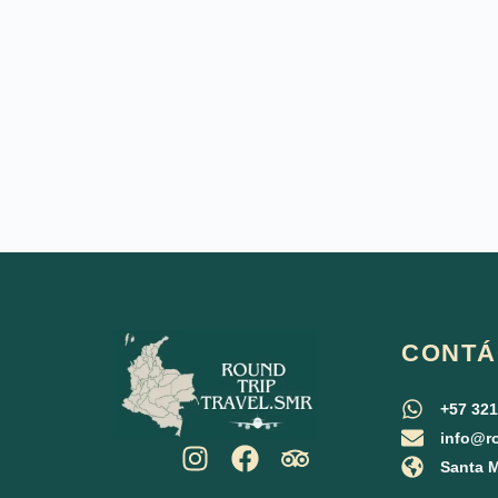
CONTÁ
+57 32
info@ro
Santa M