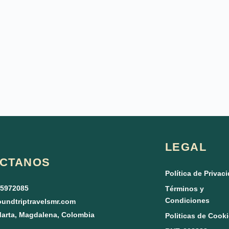
LEGAL
CTANOS
Política de Privac
15972085
Términos y
Condiciones
undtriptravelsmr.com
arta, Magdalena, Colombia
Politicas de Cook