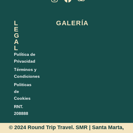
L
GALERÍA
E
G
A
L
Política de
Privacidad
Términos y
Condiciones
Politicas
de
Cookies
RNT.
208888
© 2024 Round Trip Travel. SMR | Santa Marta,